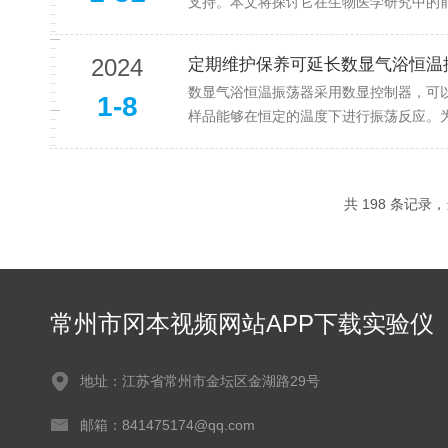
支持。本文将探讨它在生物医学研究中的前
2024
定期维护保养可延长数显气浴恒温
数显气浴恒温振荡器采用数显控制器，可以精
1-8
样品能够在恒定的温度下进行振荡反应。
共 198 条记录
常州市冈本视频网站APP下载实验仪
器有限公司
地址：江苏省常州市金坛区金湖路29号
邮箱：841475174@qq.com