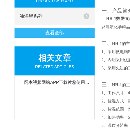
PRODUCT CATEGORY
一、产品简
油浴锅系列
HH-1数显
及温渍化学药品或
查看全部
二、
HH-1
的主
1、采用微电脑P
相关文章
2、内胆采用优质
RELATED ARTICLES
3、采用先进的
冈本视频网站APP下载教您使用数显恒温油浴锅
三、
HH-1
的主
1、工作尺寸：
2、控温方式
3、控温范围
4、加热功率：
5、温度分辨率