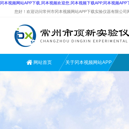
冈本视频网站APP下载,冈本视频欢迎您,冈本视频下载APP,冈本视频AP
您好！欢迎访问常州市冈本视频网站APP下载实验仪器有限公司网站
网站首页
关于冈本视频网站APP
下载