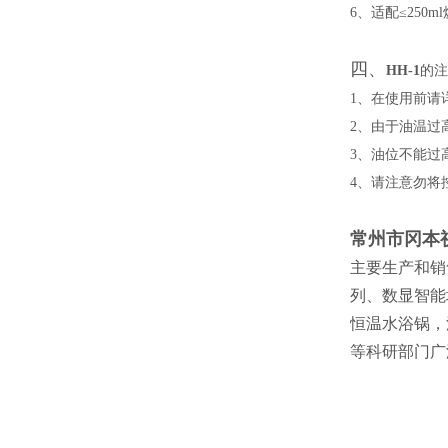
6、适配≤250
四、
HH-1
的注
1、在使用前请
2、由于油温过高
3、油位不能过
4、请注意勿将
常州市冈本
主要生产和销售
列、数显
恒温水浴锅
等科研部门广泛采