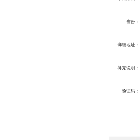
省份：
详细地址：
补充说明：
验证码：