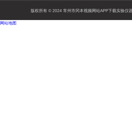
版权所有 © 2024 常州市冈本视频网站APP下载实验仪器有限公
网站地图