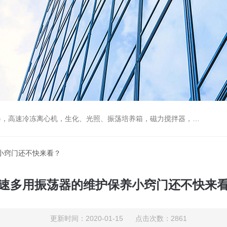
，电动搅拌器，大功率电动搅拌器，强力恒速电动搅拌器，水浴锅，油浴锅，油浴，石英亚沸蒸馏水器，箱式电阻炉，不锈钢真空干燥箱
门还不快来看？
速多用振荡器的维护保养小窍门还不快来看
更新时间：2020-01-15 点击次数：2861