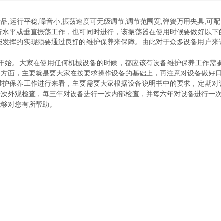
,运行平稳,噪音小,振荡速度可无级调节,调节范围宽,弹簧万用夹具,可
垂直振荡工作，也可同时进行，该振荡器在使用时候要做好以下的
发挥的实现须要通过良好的维护保养来保障。由此对于众多设备用户来说
始。大家在使用任何机械设备的时候，都应该有设备维护保养工作
面，主要就是要大家在按要求操作设备的基础上，再注意对设备做好日常
护保养工作进行来看，主要需要大家根据设备说明书中的要求，定期对设
观检查，每三年对设备进行一次内部检查，并每六年对设备进行一次全面*
您有所帮助。